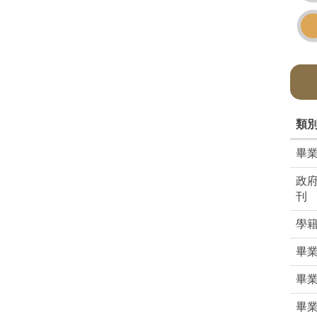
類
畢
政
刊
學
畢
畢
畢