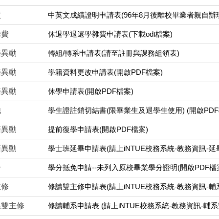
績
中英文成績證明申請表(96年8月後離校畢業者親自辦理免
雜費
休退學退還學雜費申請表(下載odt檔案)
籍異動
轉組/轉系申請表(請至註冊與課務組領表)
籍異動
學籍資料更改申請表(開啟PDF檔案)
籍異動
休學申請表(開啟PDF檔案)
他
學生證註銷切結書(限畢業生及退學生使用) (開啟PDF
籍異動
提前復學申請表(開啟PDF檔案)
籍異動
學士班延畢申請表(請上iNTUE校務系統-教務資訊-延
分
學分抵免申請--未列入原校畢業學分證明(開啟PDF檔
主修
修讀雙主修申請表(請上iNTUE校務系統-教務資訊-輔
系雙主修
修讀輔系申請表 (請上iNTUE校務系統-教務資訊-輔