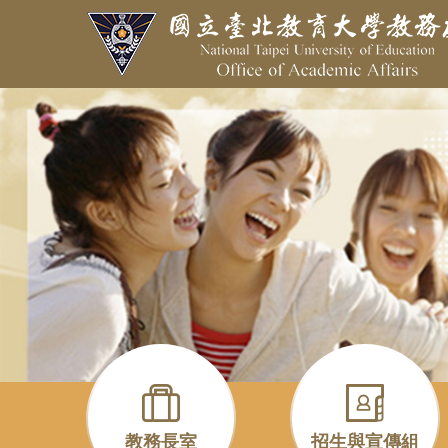
跳
到
主
要
內
容
區
教務長室
招生與宣傳組