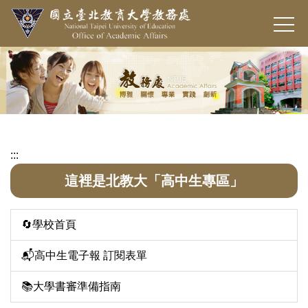
跳
到
主
要
內
容
區
:::
這裡是北教大「高中生專區」
🔄學校首頁
📬高中生電子報 訂閱表單
📚大學書審準備指南