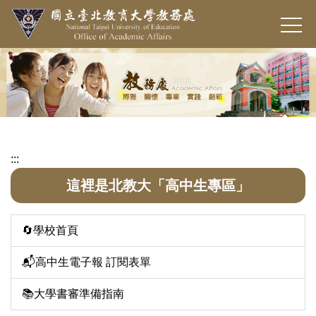
跳
到
主
要
內
容
區
:::
這裡是北教大「高中生專區」
🔄學校首頁
📬高中生電子報 訂閱表單
📚大學書審準備指南