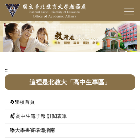
跳
到
主
要
內
容
區
:::
這裡是北教大「高中生專區」
🔄學校首頁
📬高中生電子報 訂閱表單
📚大學書審準備指南