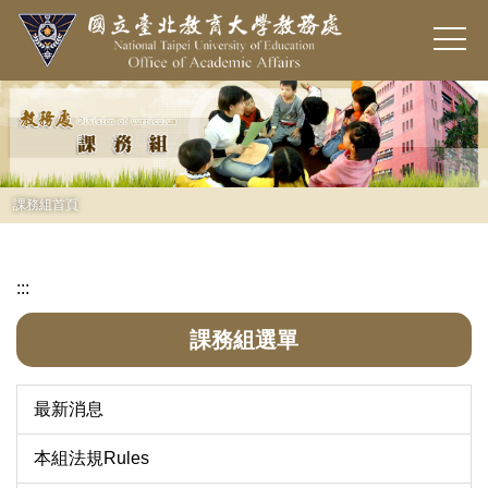
跳
到
主
要
內
容
區
課務組首頁
:::
課務組選單
最新消息
本組法規Rules