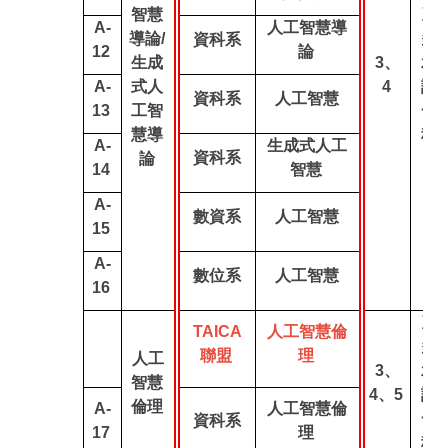
智慧
至
A-
人工智慧導
導論/
多
資科系
12
論
生成
3、
承
A-
式人
4
認
資科系
人工智慧
13
工智
一
慧導
科
A-
生成式人工
資科系
論
14
智慧
A-
數資系
人工智慧
15
A-
數位系
人工智慧
16
至
TAICA
人工智慧倫
多
聯盟
理
人工
3、
承
智慧
4、5
認
倫理
A-
人工智慧倫
一
資科系
17
理
科