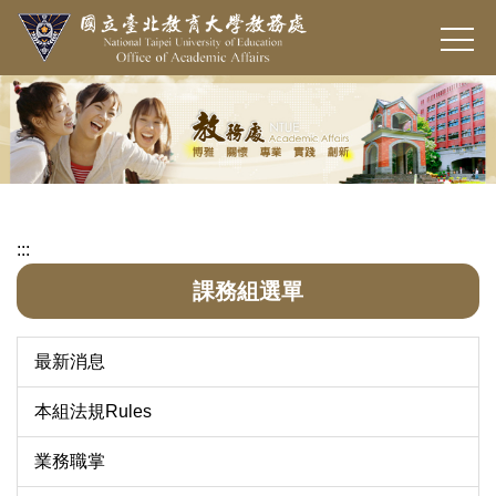
跳
到
主
要
內
容
區
:::
課務組選單
最新消息
本組法規Rules
業務職掌