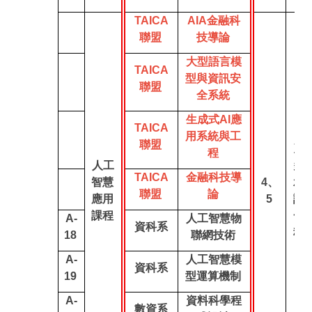
TAICA
AIA金融科
聯盟
技導論
大型語言模
TAICA
型與資訊安
聯盟
全系統
生成式AI應
TAICA
用系統與工
聯盟
至
程
人工
多
TAICA
金融科技導
智慧
4、
承
聯盟
論
應用
5
認
課程
一
A-
人工智慧物
資科系
科
18
聯網技術
A-
人工智慧模
資科系
19
型運算機制
A-
資料科學程
數資系