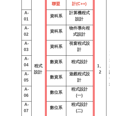
聯盟
計(C++)
A-
計算機程式
資科系
01
設計
A-
物件導向程
資科系
02
式設計
A-
視窗程式設
資科系
03
計
至
A-
多
數資系
程式設計
04
程式
1、
承
設計
2
認
A-
遊戲程式設
數資系
一
05
計
科
A-
程式設計
數位系
06
(一)
A-
程式設計
數位系
07
(二)