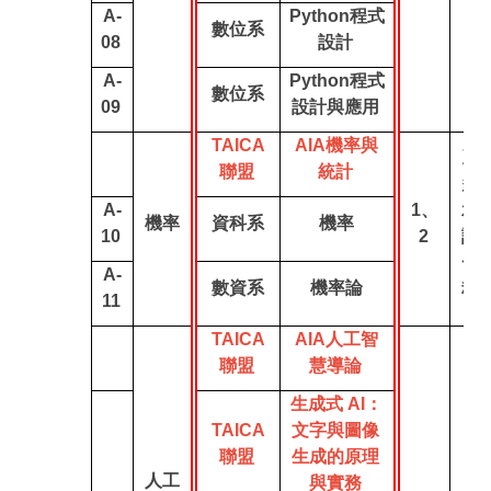
A-
Python程式
數位系
08
設計
A-
Python程式
數位系
09
設計與應用
TAICA
AIA機率與
至
聯盟
統計
多
A-
1、
承
機率
資科系
機率
10
2
認
一
A-
數資系
機率論
科
11
TAICA
AIA人工智
聯盟
慧導論
生成式 AI：
TAICA
文字與圖像
聯盟
生成的原理
人工
與實務