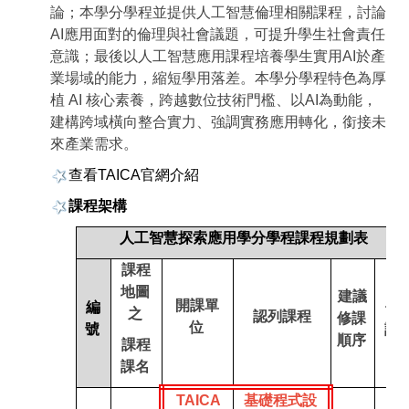
論；本學分學程並提供人工智慧倫理相關課程，討論
AI應用面對的倫理與社會議題，可提升學生社會責任
意識；最後以人工智慧應用課程培養學生實用AI於產
業場域的能力，縮短學用落差。本學分學程特色為厚
植 AI 核心素養，跨越數位技術門檻、以AI為動能，
建構跨域橫向整合實力、強調實務應用轉化，銜接未
來產業需求。
查看TAICA官網介紹
課程架構
人工智慧探索應用學分學程課程規劃表
課程
地圖
建議
開課單
編
備
之
認列課程
修課
位
號
註
順序
課程
課名
TAICA
基礎程式設