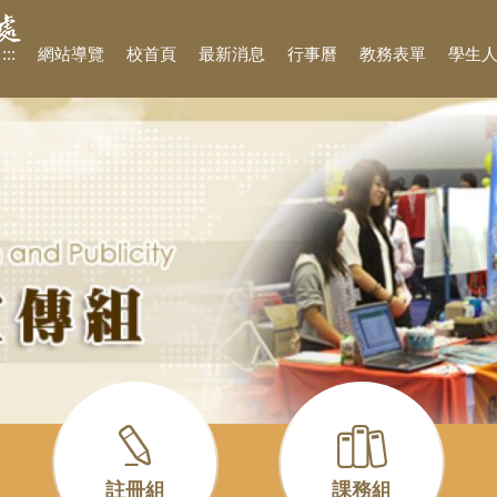
:::
網站導覽
校首頁
最新消息
行事曆
教務表單
學生
註冊組
課務組