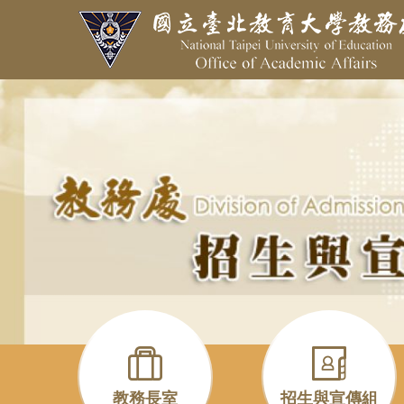
跳
到
主
要
內
容
區
教務長室
招生與宣傳組