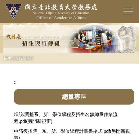
跳
到
主
要
內
容
區
招生與宣傳組首頁
:::
總量專區
增設/調整系、所、學位學程及招生名額總量作業流
程.pdf(另開新視窗)
申請復招院、系、所、學位學程計畫書格式.pdf(另開新視
窗)