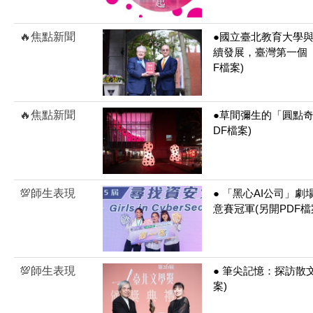
🔥焦點新聞
●國立臺北教育大學
續發展，臺灣第一個「
F檔案)
🔥焦點新聞
●草間彌生的「圓點奇
DF檔案)
💯師生表現
● 「黑心AI公司」
意賽冠軍(另開PDF檔
💯師生表現
● 筆尖記憶：探訪散
案)