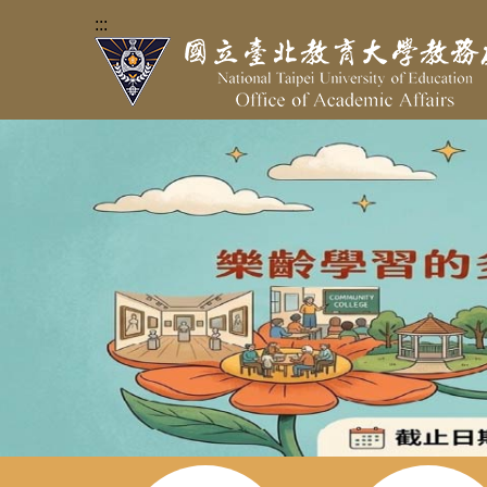
跳
:::
到
主
要
內
容
區