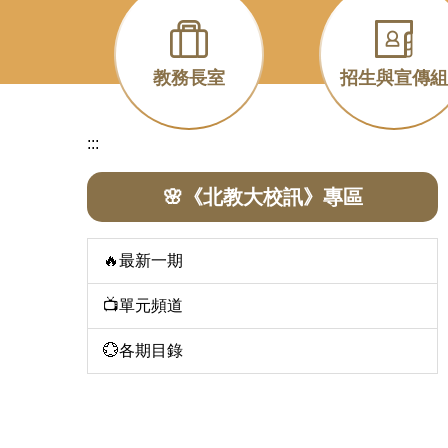
教務長室
招生與宣傳組
:::
🌸《北教大校訊》專區
🔥最新一期
📺單元頻道
💮各期目錄