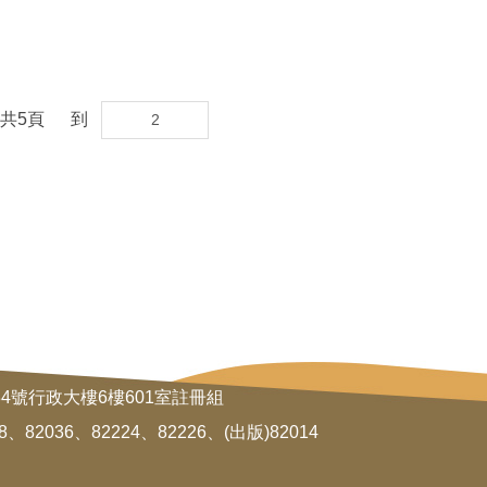
共
5
頁
到
34號行政大樓6樓601室註冊組
8、82036、82224、82226、(出版)82014