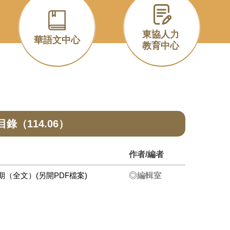
東協人力
華語文中心
教育中心
錄（114.06）
作者/編者
期（全文）(另開PDF檔案)
◎編輯室