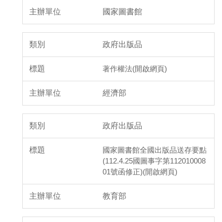
國家圖書館
政府出版品
著作權法(開啟網頁)
經濟部
政府出版品
國家圖書館全國出版品送存要點
(112.4.25國圖事字第112010008
01號函修正)(開啟網頁)
教育部