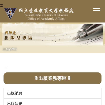
跳
:::
到
主
要
內
容
區
出版品專區
:::
📎出版業務專區📎
出版消息
出版法規