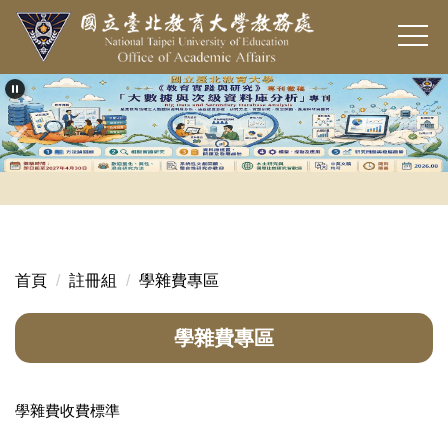
跳
到
主
要
內
容
區
首頁
註冊組
學雜費專區
學雜費專區
學雜費收費標準