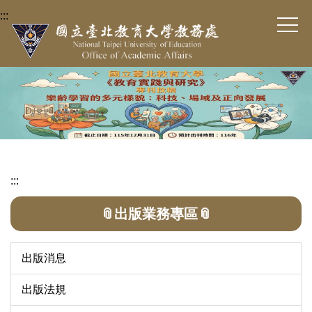
跳
:::
到
主
要
內
容
區
:::
📎出版業務專區📎
出版消息
出版法規