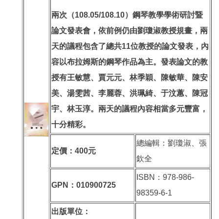
兩次（108.05/108.10）鋼琴教學學術研討暨
論文發表會，依前例仍由劉瓊淑教授規畫，兩
天的議程包含了總共11位教授的論文發表，內
容以布拉姆斯的鋼琴作品為主。發表論文的教
授有王敏慧、賈元元、林季穎、陳敏華、陳安
美、湯雯茜、李麗蓉、洪珮綺、于汶蕙、陳冠
宇、林玉淳。兩天的議程內容相當多元豐富，
十分精彩。
總編輯：劉瓊淑、張
定價：400元
欽全
ISBN：978-986-
GPN：010900725
98359-6-1
出版單位：