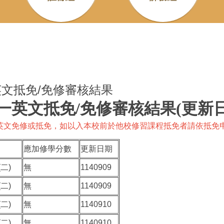
英文抵免/免修審核結果
英文抵免/免修審核結果(更新日期:
英文免修或抵免，如以入本校前於他校修習課程抵免者請依抵免
應加修學分數
更新日期
二)
無
1140909
二)
無
1140909
二)
無
1140910
二)
無
1140910