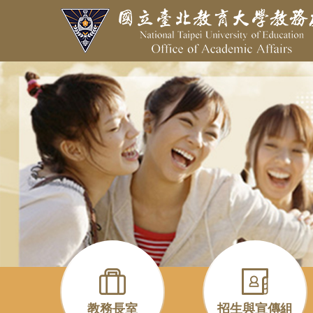
跳
到
主
要
內
容
區
教務長室
招生與宣傳組