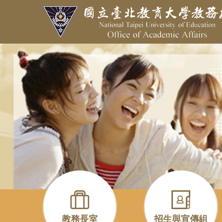
跳
到
主
要
內
容
區
教務長室
招生與宣傳組