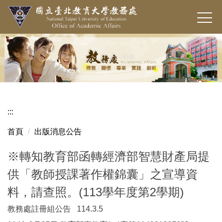
跳
到
主
要
內
容
區
:::
首頁
出版消息公告
※轉知教育部函轉經濟部智慧財產局提
供「教師授課著作權錦囊」之宣導資
料，請查照。(113學年度第2學期)
教務處註冊組公告 114.3.5