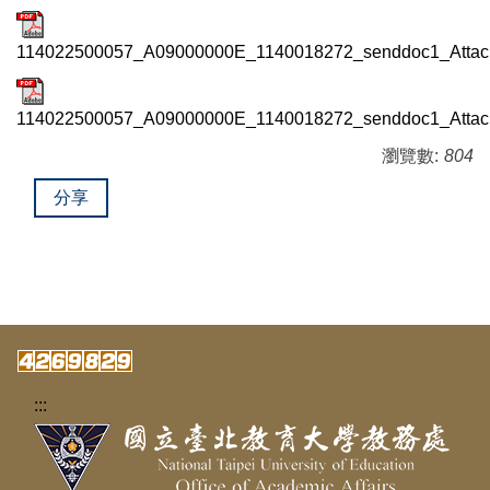
114022500057_A09000000E_1140018272_senddoc1_Atta
114022500057_A09000000E_1140018272_senddoc1_Attach
瀏覽數:
804
分享
:::