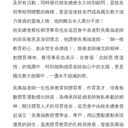
及所有活動，同時擔任校友總會永久特別顧問，是校友
與學校間聯繫的橋樑，更是促使校友們成為國北教大強
力後盾的靈魂人物，他的離去令人萬分不捨！
校友總會蔡松棋理事長也在追思會中表達對吳萬福老師
的崇高敬意及深切懷念，他讚譽吳萬福老師－「啣一根
教育初心，創永世生命價值！」致敬老師擁北師精神，
創體育傳奇。蔡理事長也表示，在會場「念師恩 懷溫
情」的氛圍中，特別能夠感受老師如心中的太陽，更是
國北教大校園中，一盞永不熄滅的燈。
吳萬福老師一生投身教育與體育界，作育英才，培養無
數體育運動傑出師資，為傳承與延續老師無私奉獻的精
神，關注體育人才的培育使命，追思會中由校友總會發
起成立「吳萬福教授獎學金」專戶，用以獎勵運動表現
優異的師生，嘉惠體育教育的扎根與推展，發揚吳萬福