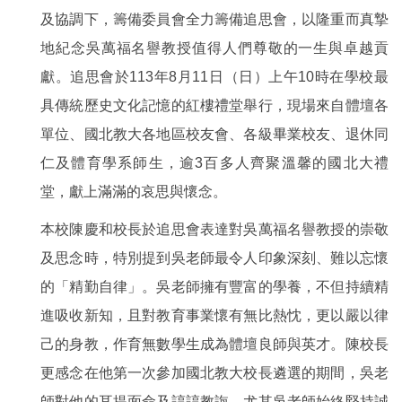
及協調下，籌備委員會全力籌備追思會，以隆重而真摯
地紀念吳萬福名譽教授值得人們尊敬的一生與卓越貢
獻。追思會於113年8月11日（日）上午10時在學校最
具傳統歷史文化記憶的紅樓禮堂舉行，現場來自體壇各
單位、國北教大各地區校友會、各級畢業校友、退休同
仁及體育學系師生，逾3百多人齊聚溫馨的國北大禮
堂，獻上滿滿的哀思與懷念。
本校陳慶和校長於追思會表達對吳萬福名譽教授的崇敬
及思念時，特別提到吳老師最令人印象深刻、難以忘懷
的「精勤自律」。吳老師擁有豐富的學養，不但持續精
進吸收新知，且對教育事業懷有無比熱忱，更以嚴以律
己的身教，作育無數學生成為體壇良師與英才。陳校長
更感念在他第一次參加國北教大校長遴選的期間，吳老
師對他的耳提面命及諄諄教誨，尤其吳老師始終堅持誠