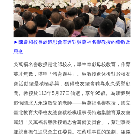
►陳慶和校長於追思會表達對吳萬福名譽教授的崇敬及
思念
吳萬福名譽教授是北師校友，畢生奉獻母校教育，作育
英才無數，堪稱「體育泰斗」。吳教授退休後對於校友
會活動總是積極參與，獲得校友總會聘為永久榮譽顧
問。教授於113年5月27日仙逝，享年95歲。為緬懷與
追憶國北人永遠敬愛的老師——吳萬福名譽教授，國立
臺北教育大學校友總會蔡松棋理事長特邀集體育系友會
籌組「吳萬福名譽教授追思會籌備委員會」，蔡理事長
並親自擔任追思會主任委員。在蔡理事長的策劃、組織