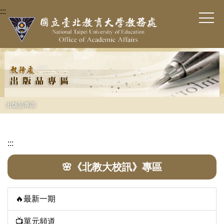
跳
:::
到
主
要
內
容
區
出版品專區
:::
🌸《北教大校訊》專區
🔥最新一期
📺單元頻道