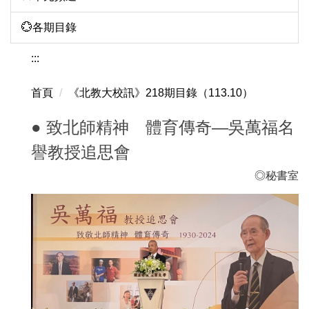
💮各期目錄
:::
首頁
《北教大校訊》218期目錄（113.10）
● 致北師精神 體育傳奇—吳萬福名
譽教授追思會
◎秘書室