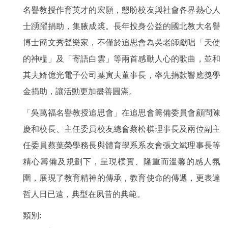
名譽教授作育英才的宏願，懇盼校友與社會各界熱心人
士踴躍捐助，集腋成裘。長年投身公益的國北教大名譽
博士簡文秀聲樂家，不僅於追思會為吳老師獻唱「天使
的神糧」及「寄語白雲」等兩首感動人心的歌曲，並和
其夫婿億光電子公司葉寅夫董事長，率先捐款響應獎學
金捐助，讓活動更加盡善圓滿。
「吳萬福名譽教授追思會」在追思會籌備委員會顧問陳
慶和校長、主任委員校友總會蔡松棋理事長及兩位副主
任委員蔡葉榮學務長與體育學系系友會張文斌理事長等
精心籌備及規劃下，呈現樸實、隆重而溫馨的感人氛
圍，展現了教育精神的傳承，教育使命的傳遞，更表達
哲人日已遠，典型在夙昔的典範。
類別: