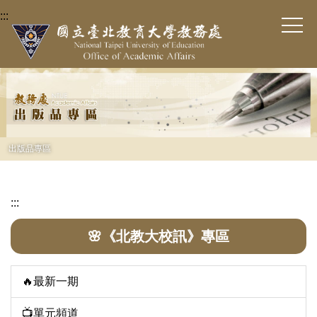
跳
:::
到
主
要
內
容
區
出版品專區
:::
🌸《北教大校訊》專區
🔥最新一期
📺單元頻道