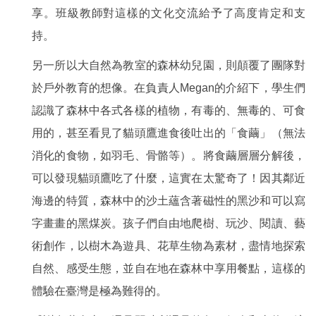
享。班級教師對這樣的文化交流給予了高度肯定和支
持。
另一所以大自然為教室的森林幼兒園，則顛覆了團隊對
於戶外教育的想像。在負責人Megan的介紹下，學生們
認識了森林中各式各樣的植物，有毒的、無毒的、可食
用的，甚至看見了貓頭鷹進食後吐出的「食繭」（無法
消化的食物，如羽毛、骨骼等）。將食繭層層分解後，
可以發現貓頭鷹吃了什麼，這實在太驚奇了！因其鄰近
海邊的特質，森林中的沙土蘊含著磁性的黑沙和可以寫
字畫畫的黑煤炭。孩子們自由地爬樹、玩沙、閱讀、藝
術創作，以樹木為遊具、花草生物為素材，盡情地探索
自然、感受生態，並自在地在森林中享用餐點，這樣的
體驗在臺灣是極為難得的。