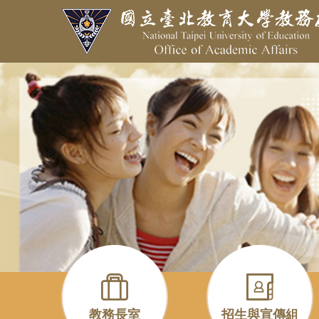
跳
到
主
要
內
容
區
教務長室
招生與宣傳組