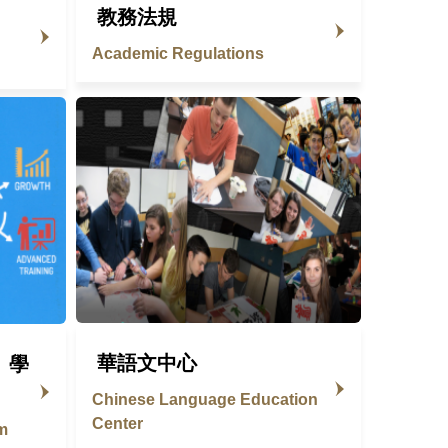
教務法規
Academic Regulations
華語文中心
、學
Chinese Language Education
Center
m