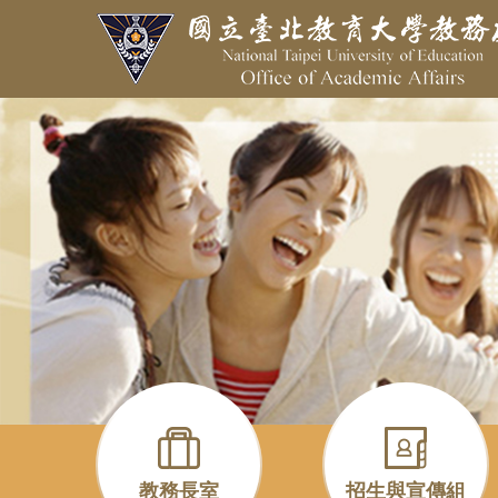
跳
到
主
要
內
容
區
教務長室
招生與宣傳組